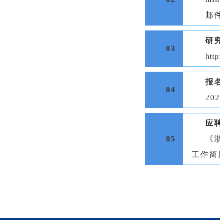
邮
研
03
htt
报
04
20
应
05
《
工作简