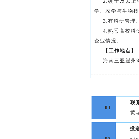
2.硕士及以
学、农学与生物技
3.有科研管
4.熟悉高校
企业情况。
【工作地点】
海南三亚崖州
联
01
黄老
投
02
min