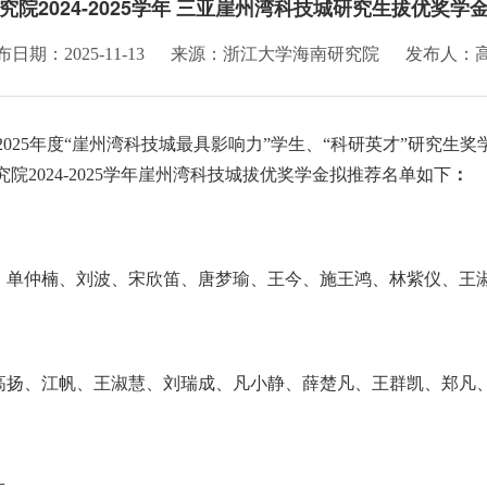
究院2024-2025学年 三亚崖州湾科技城研究生拔优奖学
日期：2025-11-13
来源：浙江大学海南研究院
发布人：
2025
年度
“
崖州湾科技城最具影响力
”
学生、
“
科研英才
”
研究生奖
究院
2024
-
2025
学年崖州湾科技城拔优奖学金拟推荐名单如下
：
、
单仲楠、刘波、宋欣笛、唐梦瑜、王今、施王鸿、林紫仪、王
高扬、江帆、王淑慧、刘瑞成、凡小静、薛楚凡、王群凯、郑凡