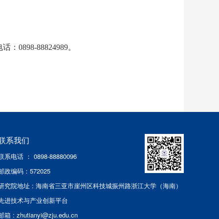
电话：
0898-88824989
。
联系我们
联系电话 ： 0898-88880096
邮政编码：572025
研究院地址 : 海南省三亚市崖州区科技城振州路浙江大学（海南）
先进技术与产业创新平台
邮箱 : zhutianyi@zju.edu.cn